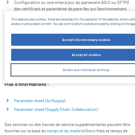
Configuration ou une mise à jour du partenaire AS/2 ou OFTP2
des certificats et paramètres de pare-feu sur l'environnement
SupplyOn QAS et/ou PRD EDI, sur la base du guide d'intégration
This website uses cookies. Some are necessary for the operation of the website, others will 
SupplyOn et de la fiche de paramètres.
access or personalize content. You can control which cookies are used by clicking on the ap
Test de connexion et traitement des erreurs
Transfert à l'équipe des opérations de SupplyOn
Accept only necessary cookies
Langue : Anglais (le français ou l'allemand peuvent être
proposés dans certains cas)
Accept all cookies
Echange par système de tickets ou par e-mail
Details and individual settings
Plus d'informations :
Parameter sheet (AirSupply)
Parameter sheet (Supply Chain Collaboration)
Des services ou des heures de service supplémentaires peuvent être
fournies sur la base du
temps et du matériel
(hors frais et temps de