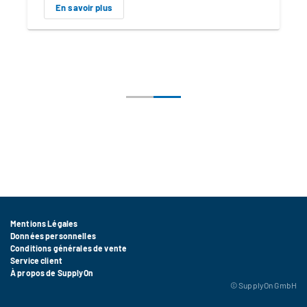
En savoir plus
Mentions Légales
FOOTER_FRENSH
Données personnelles
Conditions générales de vente
Service client
À propos de SupplyOn
© SupplyOn GmbH